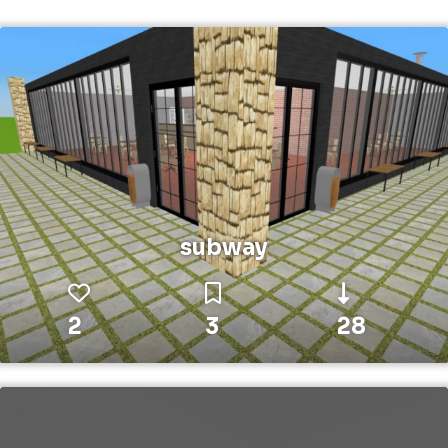
subway
2
3
28