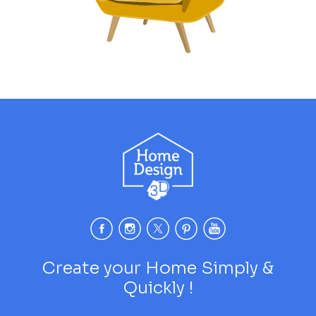
Create your Home Simply &
Quickly !