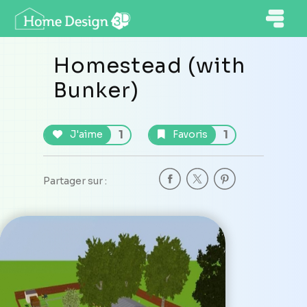
Homestead (with
Bunker)
1
1
J'aime
Favoris
Partager sur :