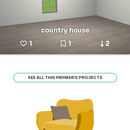
country house
1
1
2
SEE ALL THIS MEMBER’S PROJECTS