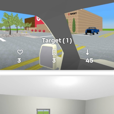
Target ( 1 )
3
3
45