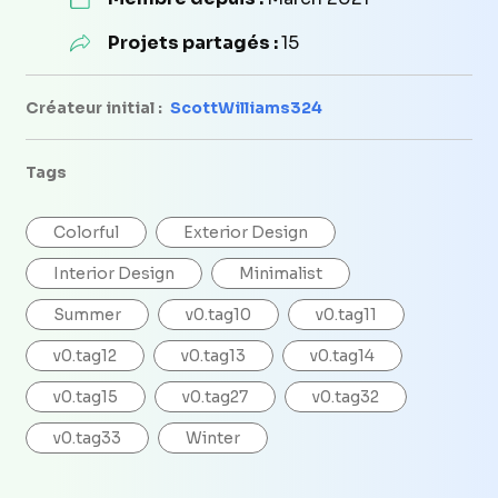
Projets partagés :
15
Créateur initial :
ScottWilliams324
Tags
Colorful
Exterior Design
Interior Design
Minimalist
Summer
v0.tag10
v0.tag11
v0.tag12
v0.tag13
v0.tag14
v0.tag15
v0.tag27
v0.tag32
v0.tag33
Winter